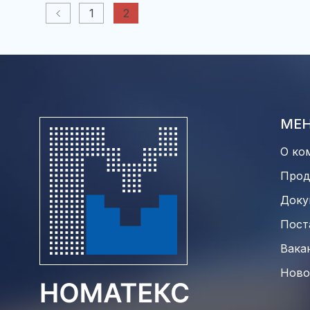
1
2
МЕ
О ко
Прод
Доку
Пост
Вака
Ново