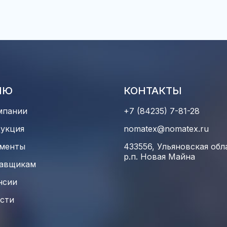
НЮ
КОНТАКТЫ
мпании
+7 (84235) 7-81-28
укция
nomatex@nomatex.ru
менты
433556, Ульяновская обл
р.п. Новая Майна
авщикам
нсии
сти